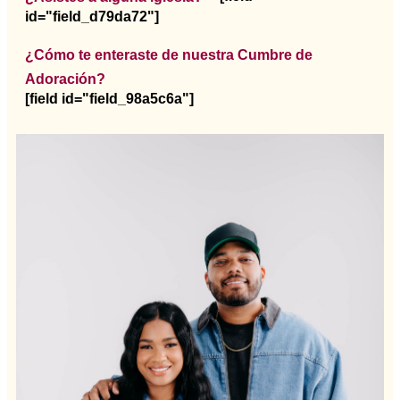
id="field_d79da72"]
¿Cómo te enteraste de nuestra Cumbre de
Adoración?
[field id="field_98a5c6a"]