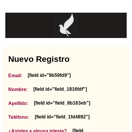
Nuevo Registro
[field id="9b59fd9"]
Email:
[field id="field_1816fdf"]
Nombre:
[field id="field_8b163eb"]
Apellido:
[field id="field_1fd4892"]
Teléfono:
[field
¿Asistes a alguna iglesia?